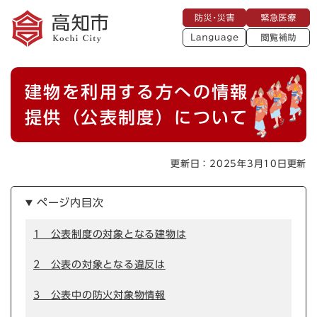
ペ
メニューを飛ばして本文へ
防
緊
ー
災
急
・
L
医
ジ
災
a
療
閲
の
害
n
覧
g
先
u
補
本
頭
a
建物を利用する方への情報
助
g
文
で
e
す
提供（公表制度）について
。
更新日：2025年3月10日更新
ページ内目次
1 公表制度の対象となる建物は
2 公表の対象となる違反は
3 公表中の防火対象物情報