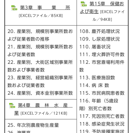
第15章 保健お
第3章 事 業 所
よび衛生
[EXCELファイ
[EXCELファイル／85KB]
ル／94KB]
20. 産業別，規模別事業所数お
108. 塵芥処理状況
よび従業者数の推移
109. し尿処理状況
21. 産業別，規模別事業所数お
110. 屠畜状況
よび従業者数
111. 埋火葬許可件数
22. 産業別，大街区域別事業所
112. 市営斎場利用件
数および事業者数
数
23. 産業別，経営組織別事業所
113. 医療施設数
数および従業者数
114. 病 床 数
24. 産業別，資本金別事業所数
115. 市民病院患者数
116. 年齢（5歳段
第4章 農 林 水 産
階）別死亡者数
業
[EXCELファイル／121KB]
117. 死因別死亡者数
118. 感染症発生状況
25. 年次別農産物生産量
119. 予防接種実施状
26. 漁獲高