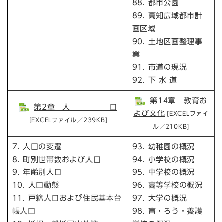
88. 都市公園
89. 高知広域都市計
画区域
90. 土地区画整理事
業
91. 市道の現況
92. 下 水 道
第14章 教育お
第2章 人 口
よび文化
[EXCELファイ
[EXCELファイル／239KB]
ル／210KB]
7. 人口の変遷
93. 幼稚園の概況
8. 町別世帯数および人口
94. 小学校の概況
9. 年齢別人口
95. 中学校の概況
10. 人口動態
96. 高等学校の概況
11. 戸籍人口および住民基本台
97. 大学の概況
帳人口
98. 盲・ろう・養護