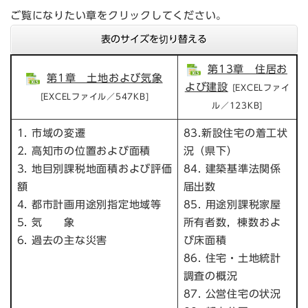
ご覧になりたい章をクリックしてください。
表のサイズを切り替える
第13章 住居お
第1章 土地および気象
よび建設
[EXCELファイ
[EXCELファイル／547KB]
ル／123KB]
1. 市域の変遷
83.新設住宅の着工状
2. 高知市の位置および面積
況（県下）
3. 地目別課税地面積および評価
84. 建築基準法関係
額
届出数
4. 都市計画用途別指定地域等
85. 用途別課税家屋
5. 気 象
所有者数，棟数およ
6. 過去の主な災害
び床面積
86. 住宅・土地統計
調査の概況
87. 公営住宅の状況