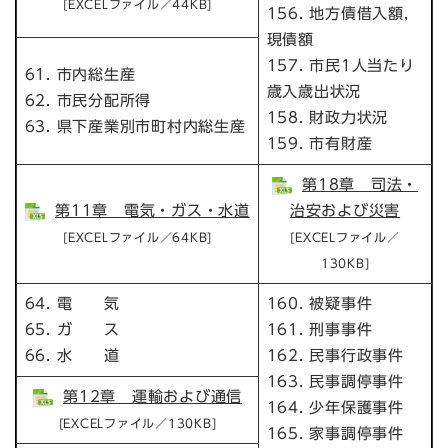
[EXCELファイル／44KB]
156. 地方債借入額，
現債額
157. 市民1人当たり
61. 市内総生産
歳入歳出状況
62. 市民分配所得
158. 財政力状況
63. 県下産業別市町村内総生産
159. 市有財産
第18章 司法・
第11章 電気・ガス・水道
治安および災害
[EXCELファイル／64KB]
[EXCELファイル／
130KB]
64. 電 気
160. 被疑事件
65. ガ ス
161. 刑事事件
66. 水 道
162. 民事行政事件
163. 民事調停事件
第12章 運輸および通信
164. 少年保護事件
[EXCELファイル／130KB]
165. 家事調停事件