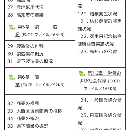
況
27. 農地転用状況
120. 結核発生状況
28. 高知市の農業
121. 結核健康診断実
第5章 製 造
施状況
業
[EXCELファイル／64KB]
122. 誕生日記念総合
健康診査実施状況
29. 製造業の推移
123. 高知市の公害
30. 製造業の概況
31. 県下製造業の概況
第16章 労働お
第6章 商
よび社会保障
[EXCEL
業
[EXCELファイル／92KB]
ファイル／143KB]
124. 一般職業紹介状
32. 商業の推移
況
33. 大街区域別商業の推移
125. 日雇職業紹介状
34. 商業の概況
況
35. 県下商業の概況