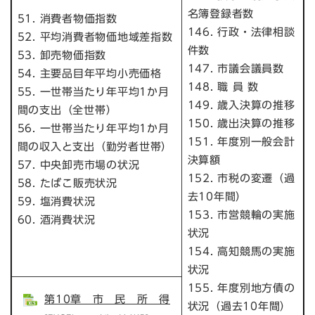
名簿登録者数
51. 消費者物価指数
146. 行政・法律相談
52. 平均消費者物価地域差指数
件数
53. 卸売物価指数
147. 市議会議員数
54. 主要品目年平均小売価格
148. 職 員 数
55. 一世帯当たり年平均1か月
149. 歳入決算の推移
間の支出（全世帯）
150. 歳出決算の推移
56. 一世帯当たり年平均1か月
151. 年度別一般会計
間の収入と支出（勤労者世帯）
決算額
57. 中央卸売市場の状況
152. 市税の変遷（過
58. たばこ販売状況
去10年間）
59. 塩消費状況
153. 市営競輪の実施
60. 酒消費状況
状況
154. 高知競馬の実施
状況
155. 年度別地方債の
第10章 市 民 所 得
状況（過去10年間）