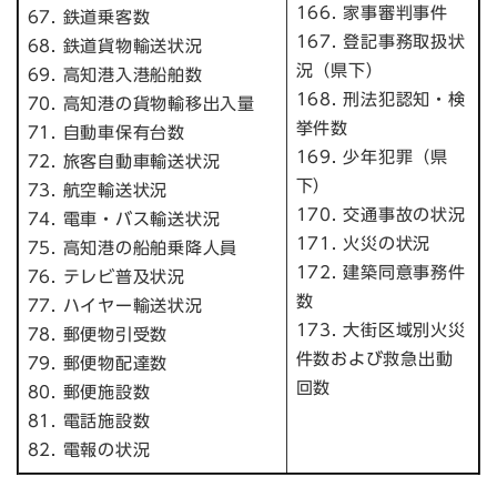
166. 家事審判事件
67. 鉄道乗客数
167. 登記事務取扱状
68. 鉄道貨物輸送状況
況（県下）
69. 高知港入港船舶数
168. 刑法犯認知・検
70. 高知港の貨物輸移出入量
挙件数
71. 自動車保有台数
169. 少年犯罪（県
72. 旅客自動車輸送状況
下）
73. 航空輸送状況
170. 交通事故の状況
74. 電車・バス輸送状況
171. 火災の状況
75. 高知港の船舶乗降人員
172. 建築同意事務件
76. テレビ普及状況
数
77. ハイヤー輸送状況
173. 大街区域別火災
78. 郵便物引受数
件数および救急出動
79. 郵便物配達数
回数
80. 郵便施設数
81. 電話施設数
82. 電報の状況