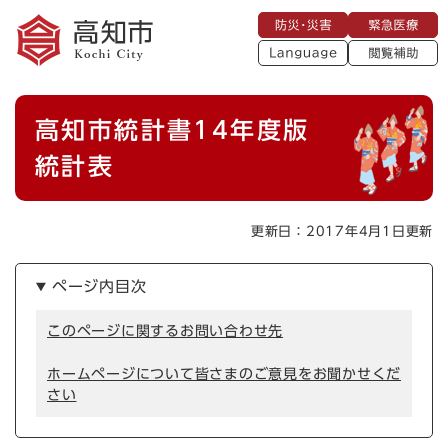
ペ
メニューを飛ばして本文へ
防
緊
ー
災
急
・
L
医
ジ
災
a
療
閲
の
害
n
覧
g
先
u
補
本
頭
a
高知市統計書14年度版
助
g
文
で
e
す
統計表
。
更新日：2017年4月1日更新
ページ内目次
このページに関するお問い合わせ先
ホームページについて皆さまのご意見をお聞かせくだ
さい