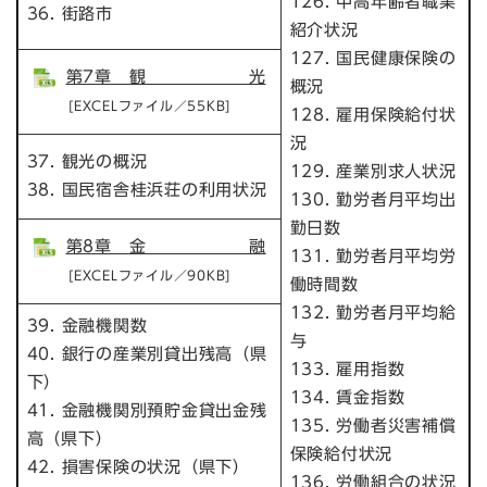
126. 中高年齢者職業
36. 街路市
紹介状況
127. 国民健康保険の
第7章 観 光
概況
[EXCELファイル／55KB]
128. 雇用保険給付状
況
37. 観光の概況
129. 産業別求人状況
38. 国民宿舎桂浜荘の利用状況
130. 勤労者月平均出
勤日数
第8章 金 融
131. 勤労者月平均労
[EXCELファイル／90KB]
働時間数
132. 勤労者月平均給
39. 金融機関数
与
40. 銀行の産業別貸出残高（県
133. 雇用指数
下）
134. 賃金指数
41. 金融機関別預貯金貸出金残
135. 労働者災害補償
高（県下）
保険給付状況
42. 損害保険の状況（県下）
136. 労働組合の状況