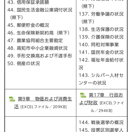
43. 信用保証承諾額
（県下）
44. 国民生活金融公庫貸付状況
137. 労働争議の状況
（県下）
（県下）
45. 郵便貯金の概況
138. 生活保護の状況
46. 生命保険新契約高（県下）
139. 介護保険の状況
47. 農業協同組合主要勘定
140. 同和対策事業
48. 高知市中小企業融資状況
141. 国民年金の状況
49. 手形交換高および不渡手形
142. 福祉年金給付状
50. 倒産の状況
況
143. シルバー人材セ
ンターの状況
第17章 行政お
第9章 物価および消費生
よび財政
[EXCELファイ
活
[EXCELファイル／209KB]
ル／294KB]
144. 戦後選挙の概況
145. 投票区別選挙人