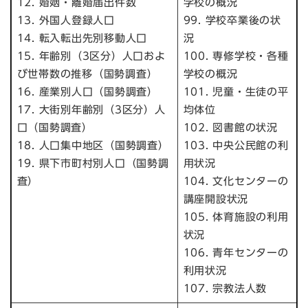
12. 婚姻・離婚届出件数
学校の概況
13. 外国人登録人口
99. 学校卒業後の状
14. 転入転出先別移動人口
況
15. 年齢別（3区分）人口およ
100. 専修学校・各種
び世帯数の推移（国勢調査）
学校の概況
16. 産業別人口（国勢調査）
101. 児童・生徒の平
17. 大街別年齢別（3区分）人
均体位
口（国勢調査）
102. 図書館の状況
18. 人口集中地区（国勢調査）
103. 中央公民館の利
19. 県下市町村別人口（国勢調
用状況
査）
104. 文化センターの
講座開設状況
105. 体育施設の利用
状況
106. 青年センターの
利用状況
107. 宗教法人数