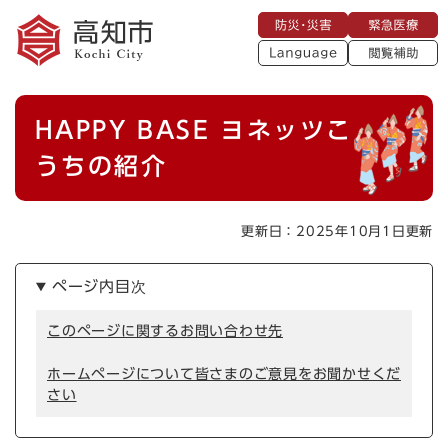
ペ
メニューを飛ばして本文へ
防
緊
ー
災
急
・
L
医
ジ
災
a
療
閲
の
害
n
覧
g
先
u
補
本
頭
a
HAPPY BASE ヨネッツこ
助
g
文
で
e
す
うちの紹介
。
更新日：2025年10月1日更新
ページ内目次
このページに関するお問い合わせ先
ホームページについて皆さまのご意見をお聞かせくだ
さい