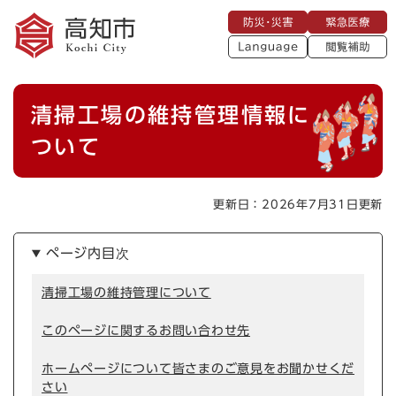
ペ
メニューを飛ばして本文へ
防
緊
ー
災
急
・
L
医
ジ
災
a
療
閲
の
害
n
覧
g
先
u
補
本
頭
a
清掃工場の維持管理情報に
助
g
文
で
e
す
ついて
。
更新日：2026年7月31日更新
ページ内目次
清掃工場の維持管理について
このページに関するお問い合わせ先
ホームページについて皆さまのご意見をお聞かせくだ
さい