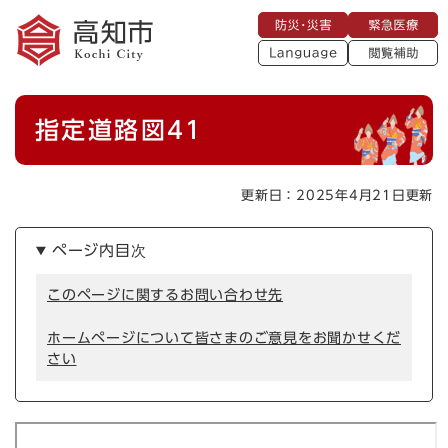
ペ
メニューを飛ばして本文へ
防
緊
ー
災
急
・
L
医
ジ
災
a
療
閲
の
害
n
覧
g
先
u
補
本
頭
a
指定道路図41
助
g
文
で
e
す
。
更新日：2025年4月21日更新
ページ内目次
このページに関するお問い合わせ先
ホームページについて皆さまのご意見をお聞かせくだ
さい