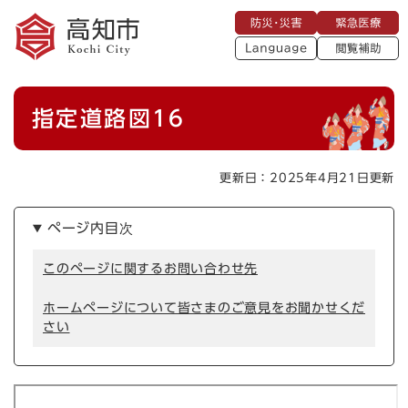
ペ
メニューを飛ばして本文へ
防
緊
ー
災
急
・
L
医
ジ
災
a
療
閲
の
害
n
覧
g
先
u
補
本
頭
a
指定道路図16
助
g
文
で
e
す
。
更新日：2025年4月21日更新
ページ内目次
このページに関するお問い合わせ先
ホームページについて皆さまのご意見をお聞かせくだ
さい