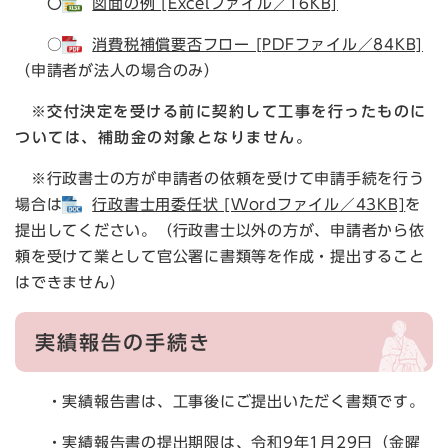
〇
図面の例 [Excelファイル／16KB]
○
消費税補償要否フロー [PDFファイル／84KB]
（申請者が法人の場合のみ）
※交付決定を受ける前に契約して工事を行ったものに
ついては、補助金の対象となりません。
※行政書士の方が申請者の依頼を受けて申請手続を行う
場合は
行政書士用委任状 [Wordファイル／43KB]
を
提出してください。（行政書士以外の方が、申請者から依
頼を受けて業として官公署に書類等を作成・提出すること
はできません）​
実績報告の手続き
・実績報告書は、工事後にご提出いただく書類です。
・実績報告書の提出期限は、令和9年1月29日（金曜