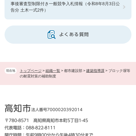
事後審査型制限付き一般競争入札情報（令和8年8月3日公
告分 土木一式2件）
よくある質問
トップページ
>
組織一覧
>
都市建設部
>
建築指導課
>
ブロック塀等
現在地
の耐震対策の補助制度
高知市
法人番号7000020392014
〒780-8571 高知県高知市本町5丁目1-45
代表電話：088-822-8111
開庁時間：午前9時00分から午後4時30分まで