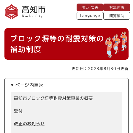
ペ
メニューを飛ばして本文へ
防
緊
ー
災
急
・
L
医
ジ
災
a
療
閲
の
害
n
覧
g
先
u
補
本
頭
a
ブロック塀等の耐震対策の
助
g
文
で
e
す
補助制度
。
更新日：2023年8月30日更新
ページ内目次
高知市ブロック塀等耐震対策事業の概要
受付
改正のお知らせ