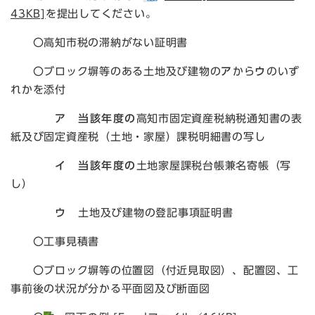
43KB]
を提出してください。
〇高知市税の滞納がない証明書
〇ブロック塀等のある土地及び建物の
ア
から
ウ
のいず
れかを添付
ア 当該年度の
高知市固定資産税納税通知書の表
紙及び固定資産税（土地・家屋）課税明細書の写し
イ 当該年度の
土地家屋課税台帳兼名寄帳（写
し）
ウ
土地及び建物の登記事項証明書
〇工事見積書
〇ブロック塀等の位置図（付近見取図）、配置図、工
事前後の状況が分かる平面図及び断面図