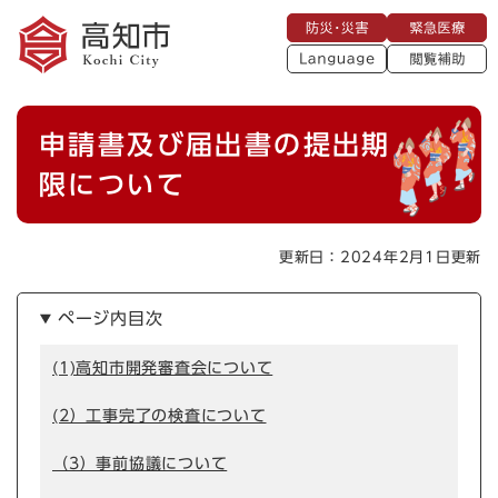
ペ
メニューを飛ばして本文へ
防
緊
ー
災
急
・
L
医
ジ
災
a
療
閲
の
害
n
覧
g
先
u
補
本
頭
a
申請書及び届出書の提出期
助
g
文
で
e
す
限について
。
更新日：2024年2月1日更新
ページ内目次
(1)高知市開発審査会について
(2）工事完了の検査について
（3）事前協議について