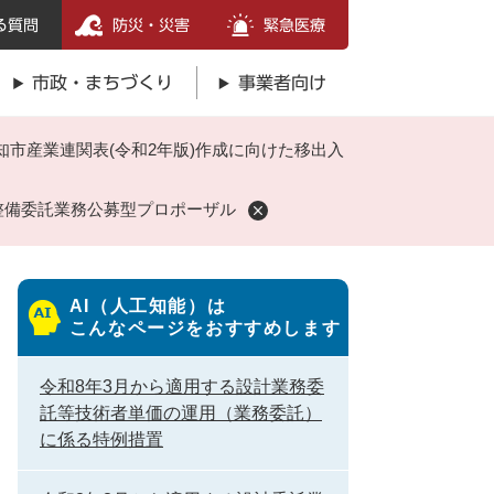
る質問
防災・災害
緊急医療
市政・まちづくり
事業者向け
市産業連関表(令和2年版)作成に向けた移出入
整備委託業務公募型プロポーザル
AI（人工知能）は
こんなページをおすすめします
令和8年3月から適用する設計業務委
託等技術者単価の運用（業務委託）
に係る特例措置