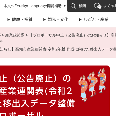
メニューを飛ばして本文へ
本文へ
Foreign Language
閲覧補助
検索
よくあ
健康・福祉
観光・文化
しごと・産業
部
>
産業政策課
>
【プロポーザル中止（公告廃止）のお知らせ】高知
ル
知らせ】高知市産業連関表(令和2年版)作成に向けた移出入データ
止（公告廃止）の
産業連関表(令和2
た移出入データ整備
ロポーザル