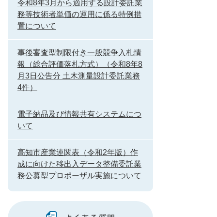
令和8年3月から適用する設計委託業
務等技術者単価の運用に係る特例措
置について
事後審査型制限付き一般競争入札情
報（総合評価落札方式）（令和8年8
月3日公告分 土木測量設計委託業務
4件）
電子納品及び情報共有システムにつ
いて
高知市産業連関表（令和2年版）作
成に向けた移出入データ整備委託業
務公募型プロポーザル実施について