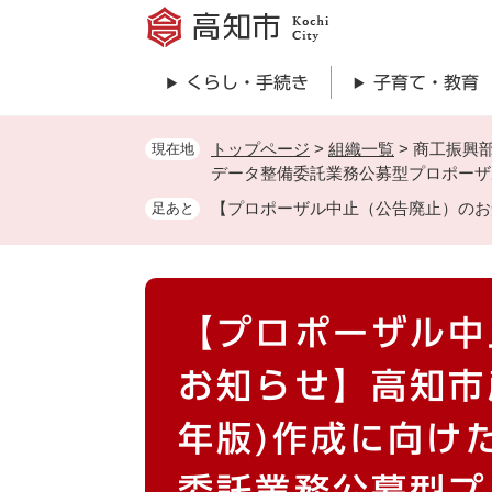
ペ
ー
ジ
くらし・手続き
子育て・教育
の
先
頭
トップページ
>
組織一覧
>
商工振興
現在地
で
データ整備委託業務公募型プロポーザ
す
【プロポーザル中止（公告廃止）のお
足あと
。
本
【プロポーザル中
文
お知らせ】高知市
年版)作成に向け
委託業務公募型プ