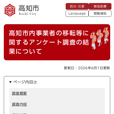
ペ
メニューを飛ばして本文へ
防
緊
ー
災
急
・
L
医
ジ
災
a
療
閲
の
害
n
覧
g
先
u
補
本
頭
a
高知市内事業者の移転等に
助
g
文
で
e
す
関するアンケート調査の結
。
果について
更新日：2026年6月1日更新
ページ内目次
調査概要
調査内容