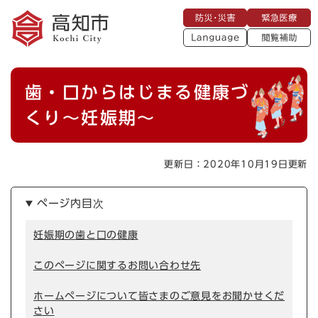
ペ
メニューを飛ばして本文へ
防
緊
ー
災
急
・
L
医
ジ
災
a
療
閲
の
害
n
覧
g
先
u
補
本
頭
a
歯・口からはじまる健康づ
助
g
文
で
e
す
くり～妊娠期～
。
更新日：2020年10月19日更新
ページ内目次
妊娠期の歯と口の健康
このページに関するお問い合わせ先
ホームページについて皆さまのご意見をお聞かせくだ
さい