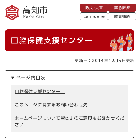
ペ
メニューを飛ばして本文へ
防
緊
ー
災
急
・
L
医
ジ
災
a
療
閲
の
害
n
覧
g
先
u
補
本
頭
a
口腔保健支援センター
助
g
文
で
e
す
。
更新日：2014年12月5日更新
ページ内目次
口腔保健支援センター
このページに関するお問い合わせ先
ホームページについて皆さまのご意見をお聞かせくだ
さい