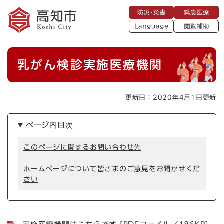
ペ
メニューを飛ばして本文へ
防
緊
ー
災
急
・
L
医
ジ
災
a
療
閲
の
害
n
覧
g
先
u
補
本
頭
a
乳がん検診実施医療機関
助
g
文
で
e
す
。
更新日：2020年4月1日更新
ページ内目次
このページに関するお問い合わせ先
ホームページについて皆さまのご意見をお聞かせくだ
さい