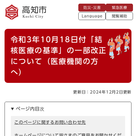
ペ
メニューを飛ばして本文へ
防
緊
ー
災
急
・
L
医
ジ
災
a
療
閲
の
害
n
覧
g
先
u
補
本
頭
a
令和3年10月18日付「結
助
g
文
で
e
す
核医療の基準」の一部改正
。
について（医療機関の方
へ）
更新日：2024年12月2日更新
ページ内目次
このページに関するお問い合わせ先
ホームページについて皆さまのご意見をお聞かせくだ