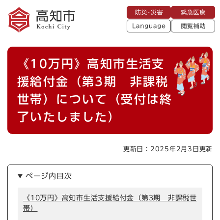
ペ
メニューを飛ばして本文へ
防
緊
ー
災
急
・
L
医
ジ
災
a
療
閲
の
害
n
覧
g
先
u
補
本
頭
a
《10万円》高知市生活支
助
g
文
で
e
す
援給付金（第3期 非課税
。
世帯）について（受付は終
了いたしました）
更新日：2025年2月3日更新
ページ内目次
《10万円》高知市生活支援給付金（第3期 非課税世
帯）