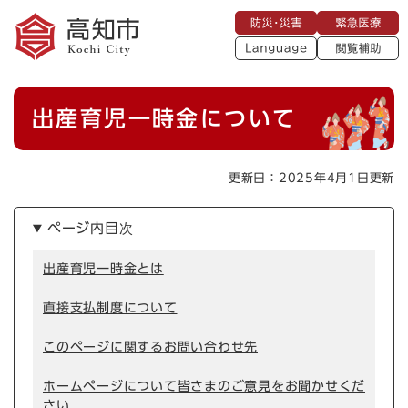
ペ
メニューを飛ばして本文へ
防
緊
ー
災
急
・
L
医
ジ
災
a
療
閲
の
害
n
覧
g
先
u
補
本
頭
a
出産育児一時金について
助
g
文
で
e
す
。
更新日：2025年4月1日更新
ページ内目次
出産育児一時金とは
直接支払制度について
このページに関するお問い合わせ先
ホームページについて皆さまのご意見をお聞かせくだ
さい