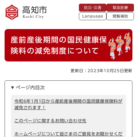
ペ
メニューを飛ばして本文へ
防
緊
ー
災
急
・
L
医
ジ
災
a
療
閲
の
害
n
覧
g
先
u
補
本
頭
a
産前産後期間の国民健康保
助
g
文
で
e
す
険料の減免制度について
。
更新日：2023年10月25日更新
ページ内目次
令和6年1月1日から産前産後期間の国民健康保険料が
減免されます！
このページに関するお問い合わせ先
ホームページについて皆さまのご意見をお聞かせくだ