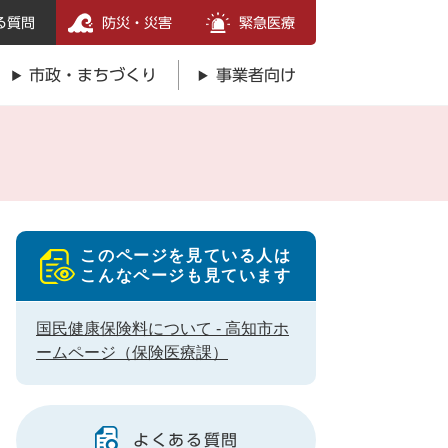
る質問
防災・災害
緊急医療
市政・まちづくり
事業者向け
このページを見ている人は
こんなページも見ています
国民健康保険料について - 高知市ホ
ームページ（保険医療課）
よくある質問