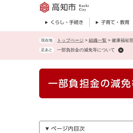
ペ
ー
ジ
くらし・手続き
子育て・教育
の
先
頭
トップページ
>
組織一覧
>
健康福祉
現在地
で
一部負担金の減免等について
足あと
す
。
本
一部負担金の減免
文
ページ内目次