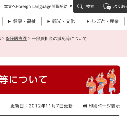
メニューを飛ばして本文へ
本文へ
Foreign Language
閲覧補助
検索
よくあ
健康・福祉
観光・文化
しごと・産業
部
>
保険医療課
>
一部負担金の減免等について
等について
更新日：2012年11月7日更新
印刷ページ表示