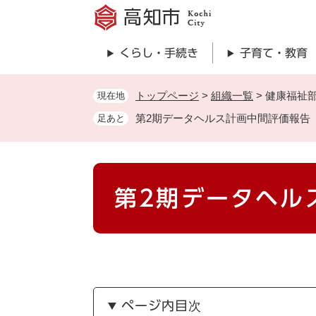
ペ
ー
ジ
くらし・手続き
子育て・教育
の
先
頭
トップページ
>
組織一覧
>
健康福祉
現在地
で
第2期データヘルス計画中間評価報告
足あと
す
。
本
第2期データヘル
文
ページ内目次