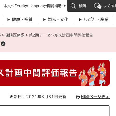
メニューを飛ばして本文へ
本文へ
Foreign Language
閲覧補助
検索
よくあ
健康・福祉
観光・文化
しごと・産業
部
>
保険医療課
>
第2期データヘルス計画中間評価報告
ス計画中間評価報告
更新日：2021年3月31日更新
印刷ページ表示