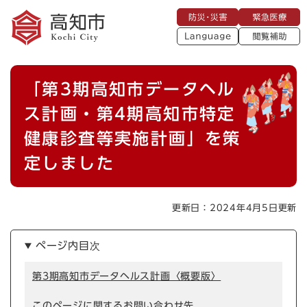
ペ
メニューを飛ばして本文へ
防
緊
ー
災
急
・
L
医
ジ
災
a
療
閲
の
害
n
覧
g
先
u
補
本
頭
a
「第3期高知市データヘル
助
g
文
で
e
す
ス計画・第4期高知市特定
。
健康診査等実施計画」を策
定しました
更新日：2024年4月5日更新
ページ内目次
第3期高知市データヘルス計画〈概要版〉
このページに関するお問い合わせ先