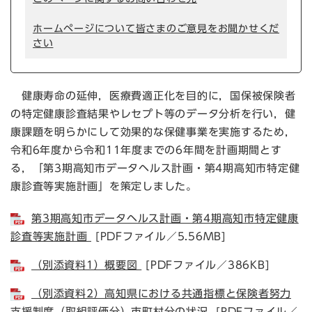
ホームページについて皆さまのご意見をお聞かせくだ
さい
健康寿命の延伸，医療費適正化を目的に，国保被保険者
の特定健康診査結果やレセプト等のデータ分析を行い，健
康課題を明らかにして効果的な保健事業を実施するため，
令和6年度から令和11年度までの6年間を計画期間とす
る，「第3期高知市データヘルス計画・第4期高知市特定健
康診査等実施計画」を策定しました。
第3期高知市データヘルス計画・第4期高知市特定健康
診査等実施計画
[PDFファイル／5.56MB]
（別添資料1）概要図
[PDFファイル／386KB]
（別添資料2）高知県における共通指標と保険者努力
支援制度（取組評価分）市町村分の状況
[PDFファイル／