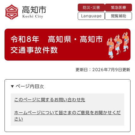
ペ
メニューを飛ばして本文へ
防
緊
ー
災
急
・
L
医
ジ
災
a
療
閲
の
害
n
覧
g
先
u
補
本
頭
a
令和8年 高知県・高知市
助
g
文
で
e
す
交通事故件数
。
更新日：2026年7月9日更新
ページ内目次
このページに関するお問い合わせ先
ホームページについて皆さまのご意見をお聞かせくだ
さい