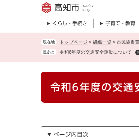
ペ
ー
ジ
くらし・手続き
子育て・教育
の
先
頭
トップページ
>
組織一覧
>
市民協働
現在地
で
令和6年度の交通安全運動について
足あと
す
。
本
令和6年度の交通
文
ページ内目次