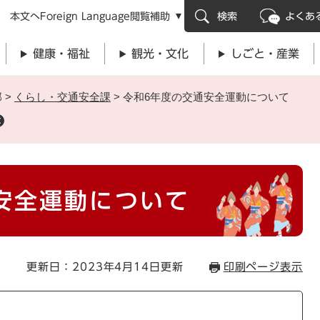
メニューを飛ばして本文へ
本文へ
Foreign Language
閲覧補助
検索
よくあ
健康・福祉
観光・文化
しごと・産業
部
>
くらし・交通安全課
>
令和6年度の交通安全運動について
安全運動について
更新日：2023年4月14日更新
印刷ページ表示