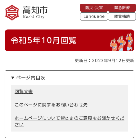
ペ
メニューを飛ばして本文へ
防
緊
ー
災
急
・
L
医
ジ
災
a
療
閲
の
害
n
覧
g
先
u
補
本
頭
a
令和5年10月回覧
助
g
文
で
e
す
。
更新日：2023年9月12日更新
ページ内目次
回覧文書
このページに関するお問い合わせ先
ホームページについて皆さまのご意見をお聞かせくだ
さい