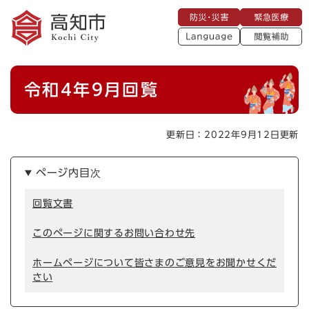
ペ
メニューを飛ばして本文へ
防
緊
ー
災
急
・
L
医
ジ
災
a
療
閲
の
害
n
覧
g
先
u
補
本
頭
a
令和4年9月回覧
助
g
文
で
e
す
。
更新日：2022年9月12日更新
ページ内目次
回覧文書
このページに関するお問い合わせ先
ホームページについて皆さまのご意見をお聞かせくだ
さい