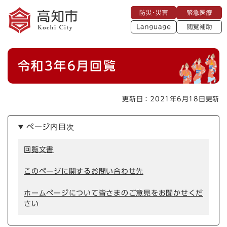
ペ
メニューを飛ばして本文へ
防
緊
ー
災
急
・
L
医
ジ
災
a
療
閲
の
害
n
覧
g
先
u
補
本
頭
a
令和3年6月回覧
助
g
文
で
e
す
。
更新日：2021年6月18日更新
ページ内目次
回覧文書
このページに関するお問い合わせ先
ホームページについて皆さまのご意見をお聞かせくだ
さい