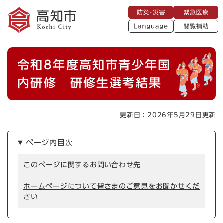
ペ
メニューを飛ばして本文へ
防
緊
ー
災
急
・
L
医
ジ
災
a
療
閲
の
害
n
覧
g
先
u
補
本
頭
a
令和8年度高知市青少年国
助
g
文
で
e
す
内研修 研修生選考結果
。
更新日：2026年5月29日更新
ページ内目次
このページに関するお問い合わせ先
ホームページについて皆さまのご意見をお聞かせくだ
さい