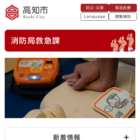
ペ
メニューを飛ばして本文へ
防
緊
ー
災
急
・
L
医
ジ
災
a
療
閲
の
害
n
覧
g
先
u
補
本
頭
a
消防局救急課
助
g
文
で
e
す
。
新着情報