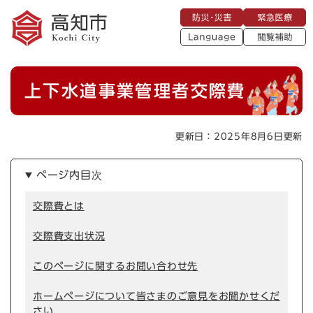
ペ
メニューを飛ばして本文へ
防
緊
ー
災
急
・
L
医
ジ
災
a
療
閲
の
害
n
覧
g
先
u
補
本
頭
a
上下水道事業管理者交際費
助
g
文
で
e
す
。
更新日：2025年8月6日更新
ページ内目次
交際費とは
交際費支出状況
このページに関するお問い合わせ先
ホームページについて皆さまのご意見をお聞かせくだ
さい