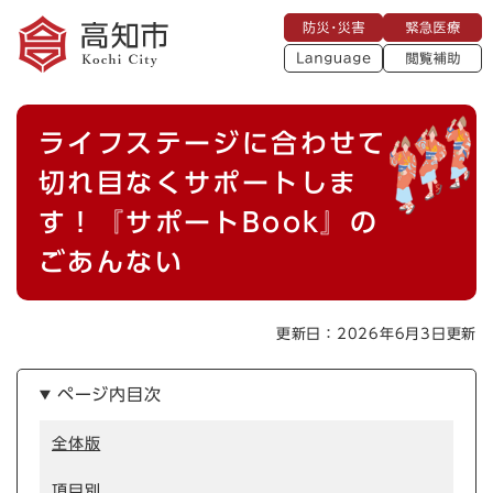
ペ
メニューを飛ばして本文へ
防
緊
ー
災
急
・
L
医
ジ
災
a
療
閲
の
害
n
覧
g
先
u
補
本
頭
a
ライフステージに合わせて
助
g
文
で
e
す
切れ目なくサポートしま
。
す！『サポートBook』の
ごあんない
更新日：2026年6月3日更新
ページ内目次
全体版
項目別