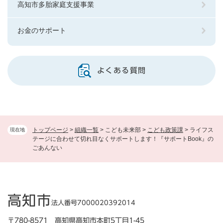
高知市多胎家庭支援事業
お金のサポート
よくある質問
トップページ
>
組織一覧
>
こども未来部
>
こども政策課
>
ライフス
現在地
テージに合わせて切れ目なくサポートします！『サポートBook』の
ごあんない
高知市
法人番号7000020392014
〒780-8571 高知県高知市本町5丁目1-45