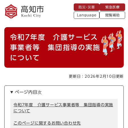
ペ
メニューを飛ばして本文へ
防
緊
ー
災
急
・
L
医
ジ
災
a
療
閲
の
害
n
覧
g
先
u
補
本
頭
a
令和7年度 介護サービス
助
g
文
で
e
す
事業者等 集団指導の実施
。
について
更新日：2026年2月10日更新
ページ内目次
令和7年度 介護サービス事業者等 集団指導の実施
について
このページに関するお問い合わせ先