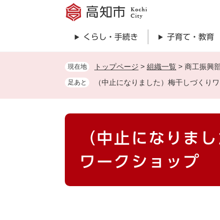
ペ
ー
ジ
くらし・手続き
子育て・教育
の
先
頭
トップページ
>
組織一覧
>
商工振興
現在地
で
（中止になりました）梅干しづくりワ
足あと
す
。
本
（中止になりまし
文
ワークショップ