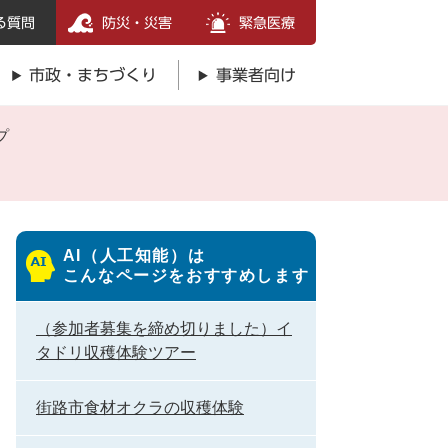
る質問
防災・災害
緊急医療
市政・まちづくり
事業者向け
プ
AI（人工知能）は
こんなページをおすすめします
（参加者募集を締め切りました）イ
タドリ収穫体験ツアー
街路市食材オクラの収穫体験