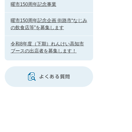
曜市150周年記念事業
曜市150周年記念企画 街路市“なじみ
の飲食店等”を募集します
令和8年度（下期）れんけい高知市
ブースの出店者を募集します！
よくある質問