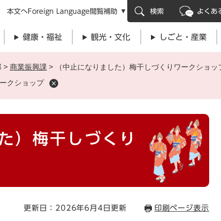
メニューを飛ばして本文へ
本文へ
Foreign Language
閲覧補助
検索
よくあ
健康・福祉
観光・文化
しごと・産業
部
>
商業振興課
>
（中止になりました）梅干しづくりワークショッ
ークショップ
た）梅干しづくり
更新日：2026年6月4日更新
印刷ページ表示