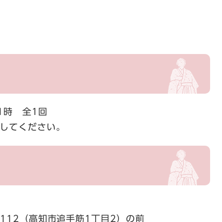
1時 全1回
してください。​
2​（高知市追手筋1丁目2​）の前​