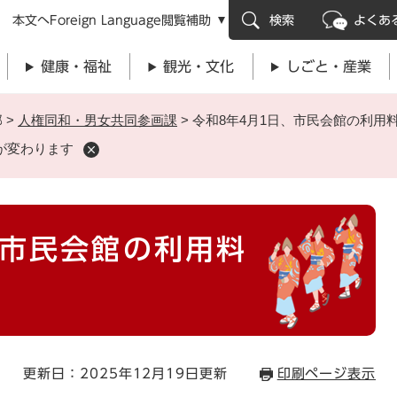
メニューを飛ばして本文へ
本文へ
Foreign Language
閲覧補助
検索
よくあ
健康・福祉
観光・文化
しごと・産業
部
>
人権同和・男女共同参画課
>
令和8年4月1日、市民会館の利用
が変わります
、市民会館の利用料
更新日：2025年12月19日更新
印刷ページ表示