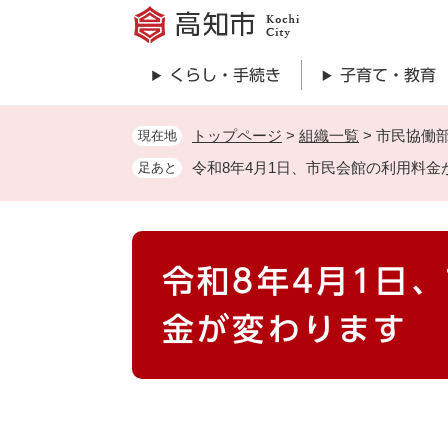
ペ
ー
ジ
くらし・手続き
子育て・教育
の
先
頭
トップページ
>
組織一覧
>
市民協働
現在地
で
令和8年4月1日、市民会館の利用料金
足あと
す
。
本
令和8年4月1日
文
金が変わります