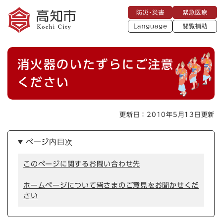
ペ
メニューを飛ばして本文へ
防
緊
ー
災
急
・
L
医
ジ
災
a
療
閲
の
害
n
覧
g
先
u
補
本
頭
a
消火器のいたずらにご注意
助
g
文
で
e
す
ください
。
更新日：2010年5月13日更新
ページ内目次
このページに関するお問い合わせ先
ホームページについて皆さまのご意見をお聞かせくだ
さい