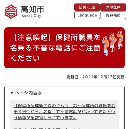
ペ
メニューを飛ばして本文へ
防
緊
ー
災
急
・
L
医
ジ
災
a
療
閲
の
害
n
覧
g
先
u
補
本
頭
a
【注意喚起】保健所職員を
助
g
文
で
e
す
名乗る不審な電話にご注意
。
ください
更新日：2021年12月23日更新
ページ内目次
「保健所保健衛生課のキムラ」など保健所の職員を名
乗る男性から、名指しで不審電話がかかってきたとい
う情報が複数寄せられています。