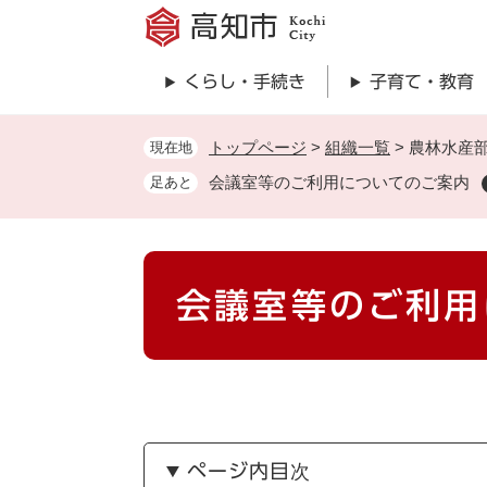
ペ
ー
ジ
くらし・手続き
子育て・教育
の
先
頭
トップページ
>
組織一覧
>
農林水産
現在地
で
会議室等のご利用についてのご案内
足あと
す
。
本
会議室等のご利用
文
ページ内目次