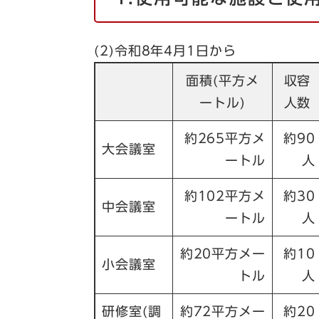
(2)令和8年4月1日から
面積(平方メ
収容
ートル)
人数
約265平方メ
約90
大会議室
ートル
人
約102平方メ
約30
中会議室
ートル
人
約20平方メー
約10
小会議室
トル
人
研修室(調
約72平方メー
約20