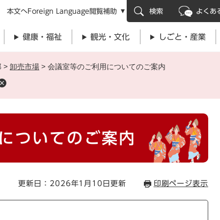
メニューを飛ばして本文へ
本文へ
Foreign Language
閲覧補助
検索
よくあ
健康・福祉
観光・文化
しごと・産業
部
>
卸売市場
>
会議室等のご利用についてのご案内
についてのご案内
更新日：2026年1月10日更新
印刷ページ表示