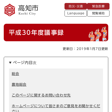
ペ
メニューを飛ばして本文へ
防
緊
ー
災
急
・
L
医
ジ
災
a
療
閲
の
害
n
覧
g
先
u
補
本
頭
a
平成30年度議事録
助
g
文
で
e
す
。
更新日：2019年1月7日更新
ページ内目次
総会
農地総会
このページに関するお問い合わせ先
ホームページについて皆さまのご意見をお聞かせくだ
さい