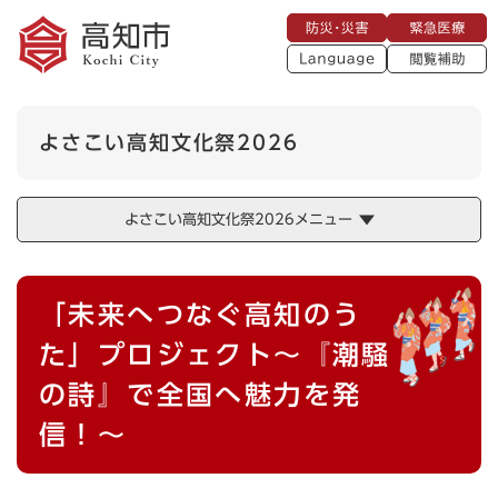
ペ
メニューを飛ばして本文へ
防
緊
ー
災
急
・
L
医
ジ
災
a
療
閲
の
害
n
覧
g
先
u
補
頭
a
よさこい高知文化祭2026
助
g
で
e
す
。
よさこい高知文化祭2026メニュー
本
「未来へつなぐ高知のう
文
た」プロジェクト～『潮騒
の詩』で全国へ魅力を発
信！～