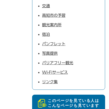
交通
高知市の予習
観光案内所
宿泊
パンフレット
写真提供
バリアフリー観光
Wi-Fiサービス
リンク集
このページを見ている人は
こんなページも見ています