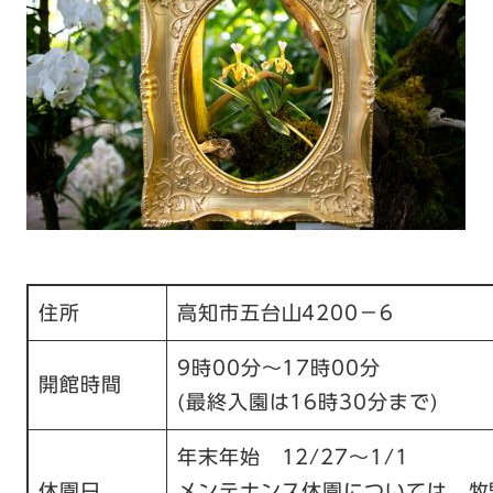
住所
高知市五台山4200－6
9時00分～17時00分
開館時間
(最終入園は16時30分まで)
年末年始 12/27～1/1
休園日
メンテナンス休園については、牧