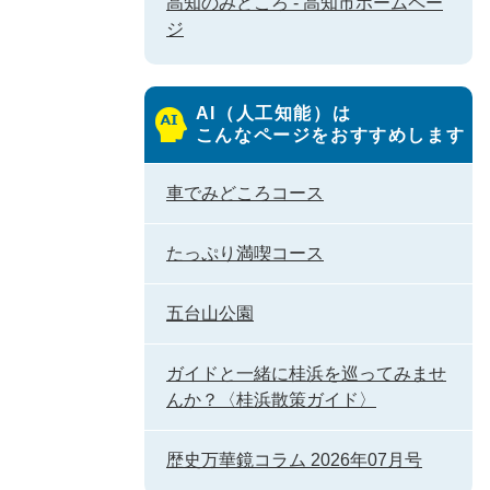
高知のみどころ - 高知市ホームペー
ジ
AI（人工知能）は
こんなページをおすすめします
車でみどころコース
たっぷり満喫コース
五台山公園
ガイドと一緒に桂浜を巡ってみませ
んか？〈桂浜散策ガイド〉
歴史万華鏡コラム 2026年07月号