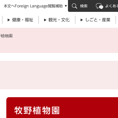
メニューを飛ばして本文へ
本文へ
Foreign Language
閲覧補助
検索
よくあ
健康・福祉
観光・文化
しごと・産業
野植物園
本
牧野植物園
文