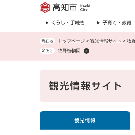
ペ
ー
ジ
くらし・手続き
子育て・教育
の
先
頭
トップページ
>
観光情報サイト
>
牧
現在地
で
牧野植物園
足あと
す
。
観光情報サイト
観光情報