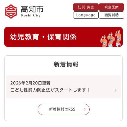
ペ
メニューを飛ばして本文へ
防
緊
ー
災
急
・
L
医
ジ
災
a
療
閲
の
害
n
覧
g
先
u
補
本
頭
a
幼児教育・保育関係
助
g
文
で
e
す
。
新着情報
2026年2月20日更新
こども性暴力防止法がスタートします！
新着情報のRSS