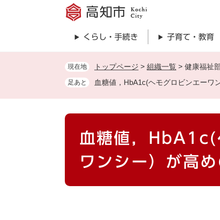
ペ
ー
ジ
くらし・手続き
子育て・教育
の
先
頭
トップページ
>
組織一覧
>
健康福祉
現在地
で
血糖値，HbA1c(ヘモグロビンエー
足あと
す
。
本
血糖値，HbA1c
文
ワンシー）が高め