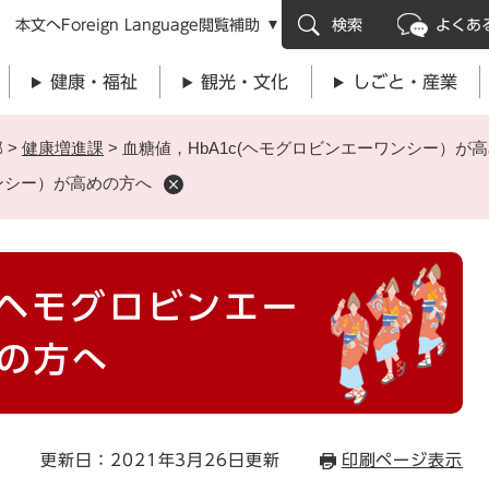
メニューを飛ばして本文へ
本文へ
Foreign Language
閲覧補助
検索
よくあ
健康・福祉
観光・文化
しごと・産業
部
>
健康増進課
>
血糖値，HbA1c(ヘモグロビンエーワンシー）が
ワンシー）が高めの方へ
(ヘモグロビンエー
の方へ
更新日：2021年3月26日更新
印刷ページ表示