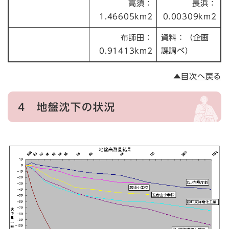
高須：
長浜：
1.46605km2
0.00309km2
布師田：
資料：（企画
0.91413km2
課調べ）
▲
目次へ戻る
4
地盤沈下の状況