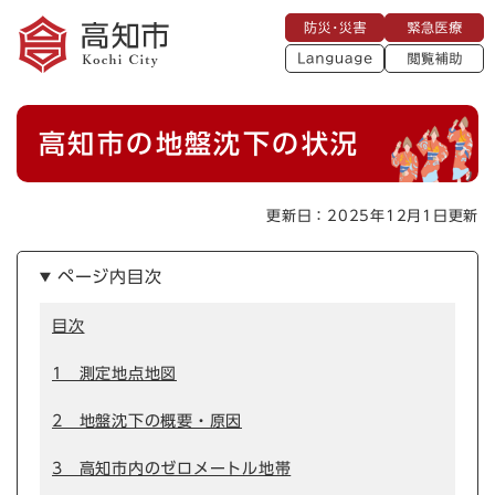
ペ
メニューを飛ばして本文へ
防
緊
ー
災
急
・
L
医
ジ
災
a
療
閲
の
害
n
覧
g
先
u
補
本
頭
a
高知市の地盤沈下の状況
助
g
文
で
e
す
。
更新日：2025年12月1日更新
ページ内目次
目次
1 測定地点地図
2 地盤沈下の概要・原因
3 高知市内のゼロメートル地帯