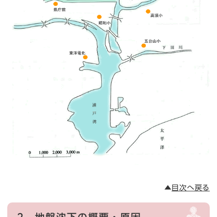
▲
目次へ戻る
2
地盤沈下の概要・原因