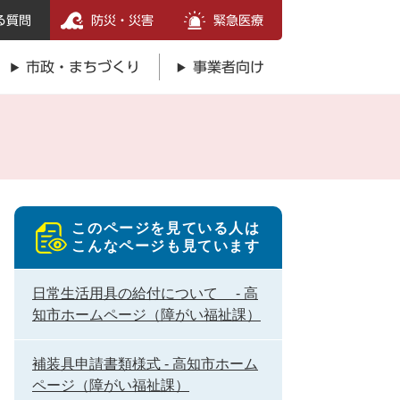
る質問
防災・災害
緊急医療
市政・まちづくり
事業者向け
このページを見ている人は
こんなページも見ています
日常生活用具の給付について - 高
知市ホームページ（障がい福祉課）
補装具申請書類様式 - 高知市ホーム
ページ（障がい福祉課）