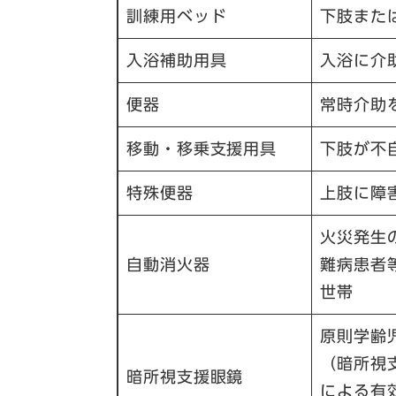
訓練用ベッド
下肢また
入浴補助用具
入浴に介
便器
常時介助
移動・移乗支援用具
下肢が不
特殊便器
上肢に障
火災発生
自動消火器
難病患者
世帯
原則学齢
（暗所視
暗所視支援眼鏡
による有