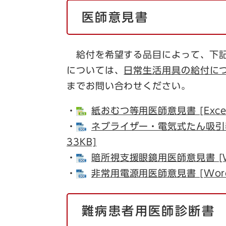
医師意見書
給付を希望する品目によって、下記
については、
日常生活用具の給付に
までお問い合わせください。
・
紙おむつ等用医師意見書 [Exce
・​
ネブライザー・電気式たん吸引器
33KB]
・
暗所視支援眼鏡用医師意見書 [W
・
非常用電源用医師意見書 [Wor
難病患者用医師診断書