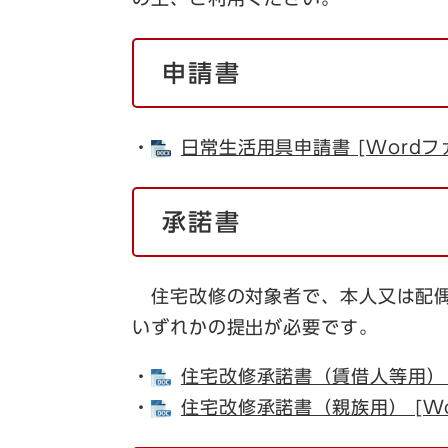
申請書
・
日常生活用具申請書 [Wordフ
承諾書
住宅改修の対象者で、本人又は配偶
いずれかの提出が必要です。
​・
住宅改修承諾書（賃借人等用） [
・
住宅改修承諾書（親族用） [Wo