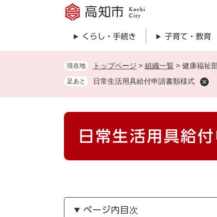
ペ
ー
ジ
くらし・手続き
子育て・教育
の
先
頭
トップページ
>
組織一覧
>
健康福祉
現在地
で
日常生活用具給付申請書類様式
足あと
す
。
本
日常生活用具給付
文
ページ内目次