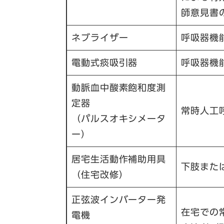
師意見書
ネブライザー
呼吸器機
電動式痰吸引器
呼吸器機
動脈血中酸素飽和度測
定器
常時人工
（パルスオキシメータ
ー）
居宅生活動作補助用具
下肢また
（住宅改修）
正弦波インバーター発
在宅での
電機