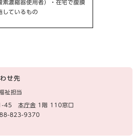
酸素濃縮器使用者）・在宅で腹膜
施しているもの
わせ先
福祉担当
1-45
本庁舎
1階 110窓口
88-823-9370