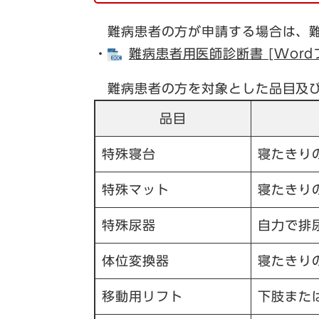
難病患者の方が申請する場合は、難
・
難病患者用医師診断書 [Word
難病患者の方を対象とした品目及び
品目
特殊寝台
寝たきり
特殊マット
寝たきり
特殊尿器
自力で排
体位変換器
寝たきり
移動用リフト
下肢また