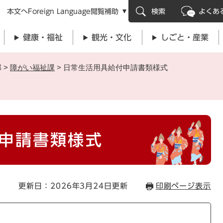
メニューを飛ばして本文へ
本文へ
Foreign Language
閲覧補助
検索
よくあ
健康・福祉
観光・文化
しごと・産業
部
>
障がい福祉課
>
日常生活用具給付申請書類様式
申請書類様式
更新日：2026年3月24日更新
印刷ページ表示