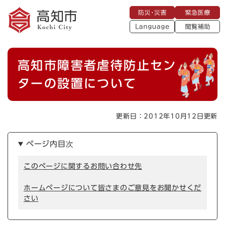
ペ
メニューを飛ばして本文へ
防
緊
ー
災
急
・
L
医
ジ
災
a
療
閲
の
害
n
覧
g
先
u
補
本
頭
a
高知市障害者虐待防止セン
助
g
文
で
e
す
ターの設置について
。
更新日：2012年10月12日更新
ページ内目次
このページに関するお問い合わせ先
ホームページについて皆さまのご意見をお聞かせくだ
さい