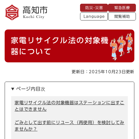
ペ
メニューを飛ばして本文へ
防
緊
ー
災
急
・
L
医
ジ
災
a
療
閲
の
害
n
覧
g
先
u
補
本
頭
a
家電リサイクル法の対象機
助
g
文
で
e
す
器について
。
更新日：2025年10月23日更新
ページ内目次
家電リサイクル法の対象機器はステーションに出すこ
とはできません
ごみとして出す前にリユース（再使用）を検討してみ
ませんか？