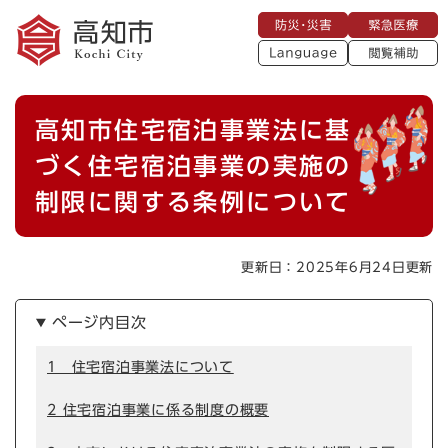
ペ
メニューを飛ばして本文へ
防
緊
ー
災
急
・
L
医
ジ
災
a
療
閲
の
害
n
覧
g
先
u
補
本
頭
a
高知市住宅宿泊事業法に基
助
g
文
で
e
す
づく住宅宿泊事業の実施の
。
制限に関する条例について
更新日：2025年6月24日更新
ページ内目次
1 住宅宿泊事業法について
2 住宅宿泊事業に係る制度の概要