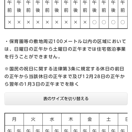
午
午
午
午
午
午
午
午
午
午
午
午
午
前
後
前
後
前
後
前
後
前
後
前
後
前
×
×
×
×
×
×
×
×
×
○
○
○
○
・保育園等の敷地周辺100メートル以内の区域において
は、日曜日の正午から土曜日の正午までは住宅宿泊事業
を行うことができません。
※国民の祝日に関する法律第3条に規定する休日の前日
の正午から当該休日の正午まで及び12月28日の正午か
ら翌年の1月3日の正午までを除く
表のサイズを切り替える
月
火
水
木
金
土
日
午
午
午
午
午
午
午
午
午
午
午
午
午