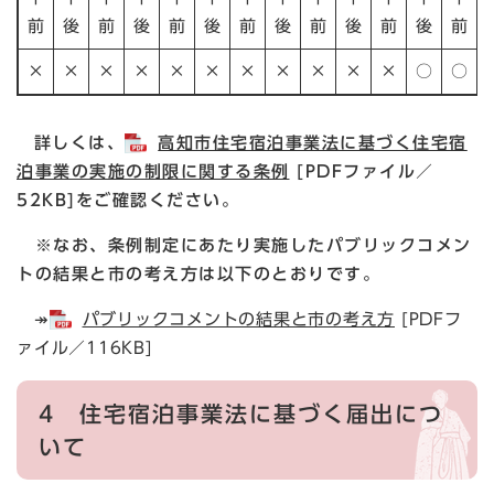
前
後
前
後
前
後
前
後
前
後
前
後
前
×
×
×
×
×
×
×
×
×
×
×
○
○
詳しくは、
高知市住宅宿泊事業法に基づく住宅宿
泊事業の実施の制限に関する条例
[PDFファイル／
52KB]をご確認ください。
※なお、条例制定にあたり実施したパブリックコメン
トの結果と市の考え方は以下のとおりです。
↠
パブリックコメントの結果と市の考え方
[PDFフ
ァイル／116KB]
4 住宅宿泊事業法に基づく届出につ
いて