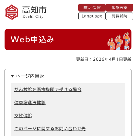
ペ
メニューを飛ばして本文へ
防
緊
ー
災
急
・
L
医
ジ
災
a
療
閲
の
害
n
覧
g
先
u
補
本
頭
a
Web申込み
助
g
文
で
e
す
。
更新日：2026年4月1日更新
ページ内目次
がん検診を医療機関で受ける場合
健康増進法健診
女性健診
このページに関するお問い合わせ先