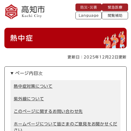
ペ
メニューを飛ばして本文へ
防
緊
ー
災
急
・
L
医
ジ
災
a
療
閲
の
害
n
覧
g
先
u
補
本
頭
a
熱中症
助
g
文
で
e
す
。
更新日：2025年12月22日更新
ページ内目次
熱中症対策について
紫外線について
このページに関するお問い合わせ先
ホームページについて皆さまのご意見をお聞かせくだ
さい