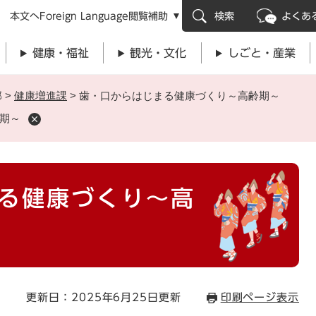
メニューを飛ばして本文へ
本文へ
Foreign Language
閲覧補助
検索
よくあ
健康・福祉
観光・文化
しごと・産業
部
>
健康増進課
>
歯・口からはじまる健康づくり～高齢期～
期～
る健康づくり～高
更新日：2025年6月25日更新
印刷ページ表示