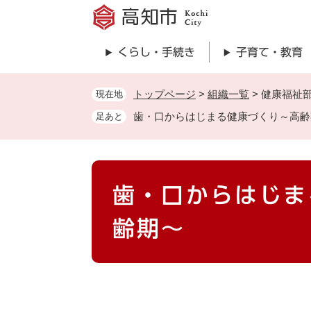
ペ
ー
ジ
くらし・手続き
子育て・教育
の
先
頭
トップページ
>
組織一覧
>
健康福祉
現在地
で
歯・口からはじまる健康づくり～高齢
足あと
す
。
本
歯・口からはじま
文
齢期～