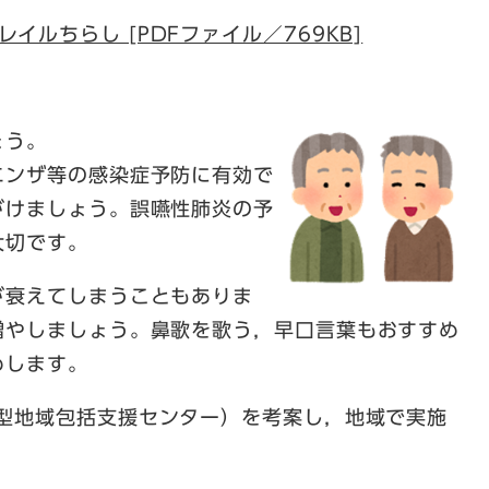
イルちらし [PDFファイル／769KB]
ょう。
エンザ等の感染症予防に有効で
がけましょう。誤嚥性肺炎の予
大切です。
が衰えてしまうこともありま
増やしましょう。鼻歌を歌う，早口言葉もおすすめ
めします。
幹型地域包括支援センター）を考案し，地域で実施