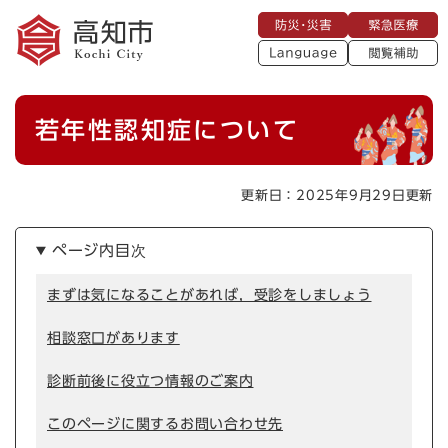
ペ
メニューを飛ばして本文へ
防
緊
ー
災
急
・
L
医
ジ
災
a
療
閲
の
害
n
覧
g
先
u
補
本
頭
a
若年性認知症について
助
g
文
で
e
す
。
更新日：2025年9月29日更新
ページ内目次
まずは気になることがあれば，受診をしましょう
相談窓口があります
診断前後に役立つ情報のご案内
このページに関するお問い合わせ先