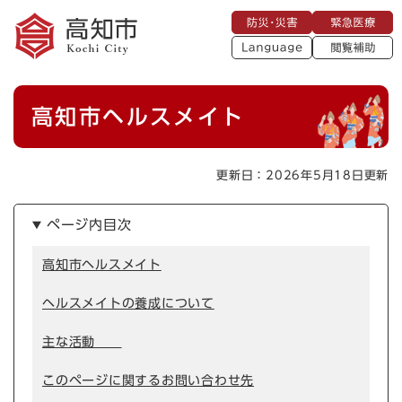
ペ
メニューを飛ばして本文へ
防
緊
ー
災
急
・
L
医
ジ
災
a
療
閲
の
害
n
覧
g
先
u
補
本
頭
a
高知市ヘルスメイト
助
g
文
で
e
す
。
更新日：2026年5月18日更新
ページ内目次
高知市ヘルスメイト
ヘルスメイトの養成について
主な活動
このページに関するお問い合わせ先